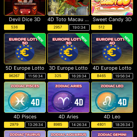
Devil Dice 3D
4D Toto Macau Pools
Sweet Candy 3D
536
2957
512
19:0:33
NEW
NEW
NEW
5D Europe Lotto
3D Europe Lotto
4D Europe Lotto
96267
325
8465
11:56:33
16:26:33
19:56:33
4D Pisces
4D Aries
4D Leo
2979
8985
4801
13:26:33
14:26:33
18:26:33