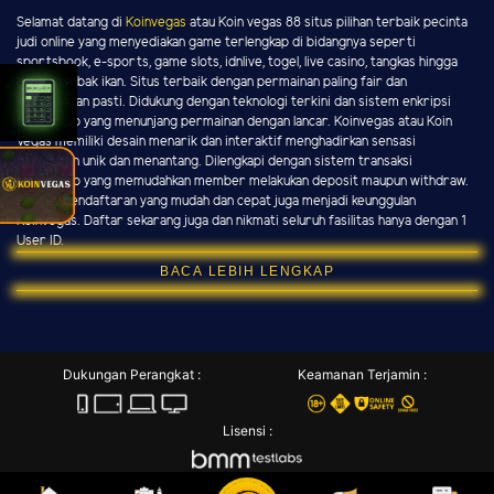
Selamat datang di
Koinvegas
atau Koin vegas 88 situs pilihan terbaik pecinta
judi online yang menyediakan game terlengkap di bidangnya seperti
sportsbook, e-sports, game slots, idnlive, togel, live casino, tangkas hingga
game tembak ikan. Situs terbaik dengan permainan paling fair dan
kemenangan pasti. Didukung dengan teknologi terkini dan sistem enkripsi
terlengkap yang menunjang permainan dengan lancar. Koinvegas atau Koin
Vegas memiliki desain menarik dan interaktif menghadirkan sensasi
permainan unik dan menantang. Dilengkapi dengan sistem transaksi
terlengkap yang memudahkan member melakukan deposit maupun withdraw.
Proses pendaftaran yang mudah dan cepat juga menjadi keunggulan
Koinvegas. Daftar sekarang juga dan nikmati seluruh fasilitas hanya dengan 1
User ID.
BACA LEBIH LENGKAP
Dukungan Perangkat :
Keamanan Terjamin :
Lisensi :