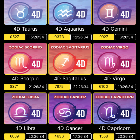
4D Taurus
4D Aquarius
4D Gemini
0527
0373
9927
15:26:33
12:26:33
16:26:33
4D Scorpio
4D Sagitarius
4D Virgo
8371
7975
6100
21:26:33
22:26:33
19:26:33
4D Libra
4D Cancer
4D Capricorn
6689
4636
1558
20:26:33
17:26:33
23:26:33