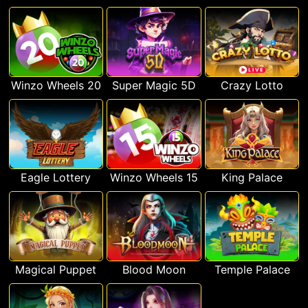
Winzo Wheels 20
Super Magic 5D
Crazy Lotto
Eagle Lottery
Winzo Wheels 15
King Palace
Magical Puppet
Blood Moon
Temple Palace