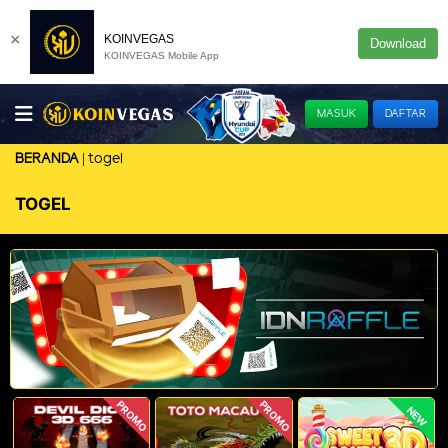
×
KOINVEGAS
Download
KOINVEGAS Mobile App
MASUK
DAFTAR
togel
BERANDA
TOGEL
PROMO
PROMO
NEW