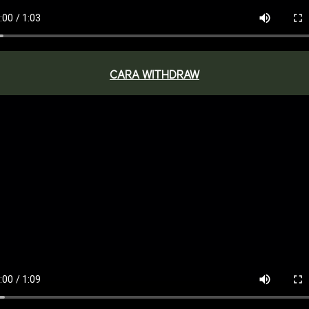
CARA WITHDRAW