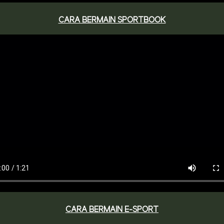
CARA BERMAIN SPORTBOOK
CARA BERMAIN E-SPORT