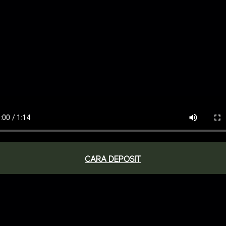
CARA DEPOSIT