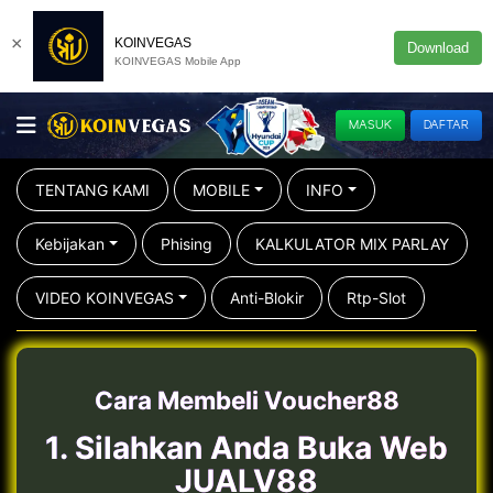
×
KOINVEGAS
Download
KOINVEGAS Mobile App
MASUK
DAFTAR
TENTANG KAMI
MOBILE
INFO
Kebijakan
Phising
KALKULATOR MIX PARLAY
VIDEO KOINVEGAS
Anti-Blokir
Rtp-Slot
Cara Membeli Voucher88
1. Silahkan Anda Buka Web
JUALV88