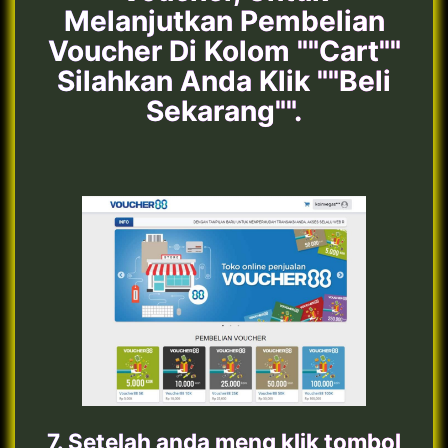
Melanjutkan Pembelian
Voucher Di Kolom ""Cart""
Silahkan Anda Klik ""Beli
Sekarang"".
7. Setelah anda meng klik tombol