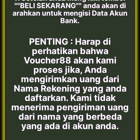
""BELI SEKARANG"" anda akan di
arahkan untuk mengisi Data Akun
Bank.
PENTING : Harap di
perhatikan bahwa
Voucher88 akan kami
proses jika, Anda
mengirimkan uang dari
Nama Rekening yang anda
daftarkan. Kami tidak
menerima pengiriman uang
dari nama yang berbeda
yang ada di akun anda.