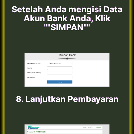
Setelah Anda mengisi Data
Akun Bank Anda, Klik
""SIMPAN""
8. Lanjutkan Pembayaran